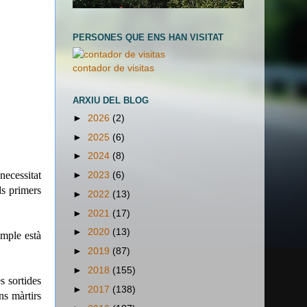
PERSONES QUE ENS HAN VISITAT
contador de visitas
ARXIU DEL BLOG
►
2026
(2)
►
2025
(6)
►
2024
(8)
necessitat
►
2023
(6)
ls primers
►
2022
(13)
►
2021
(17)
►
2020
(13)
emple està
►
2019
(87)
►
2018
(155)
s sortides
►
2017
(138)
ns màrtirs