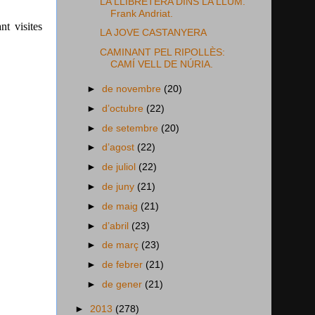
LA LLIBRETERA DINS LA LLUM.
Frank Andriat.
nt visites
LA JOVE CASTANYERA
CAMINANT PEL RIPOLLÈS:
CAMÍ VELL DE NÚRIA.
►
de novembre
(20)
►
d’octubre
(22)
►
de setembre
(20)
►
d’agost
(22)
►
de juliol
(22)
►
de juny
(21)
►
de maig
(21)
►
d’abril
(23)
►
de març
(23)
►
de febrer
(21)
►
de gener
(21)
►
2013
(278)