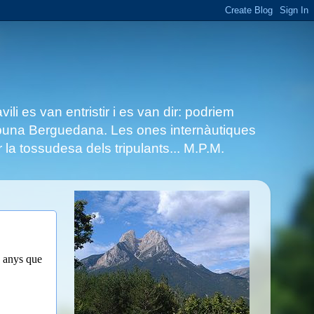
i es van entristir i es van dir: podriem
Tribuna Berguedana. Les ones internàutiques
 la tossudesa dels tripulants... M.P.M.
a anys que