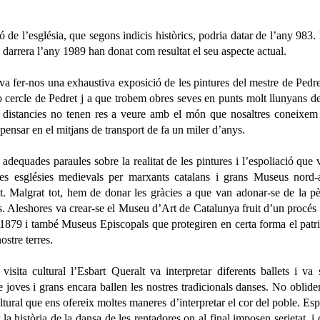
 de l’església, que segons indicis històrics, podria datar de l’any 983.
la darrera l’any 1989 han donat com resultat el seu aspecte actual.
va fer-nos una exhaustiva exposició de les pintures del mestre de Pedre
o cercle de Pedret j a que trobem obres seves en punts molt llunyans de
s distancies no tenen res a veure amb el món que nosaltres coneixem
 pensar en el mitjans de transport de fa un miler d’anys.
 adequades paraules sobre la realitat de les pintures i l’espoliació que 
les esglésies medievals per marxants catalans i grans Museus nord-
t. Malgrat tot, hem de donar les gràcies a que van adonar-se de la p
cs. Aleshores va crear-se el Museu d’Art de Catalunya fruit d’un procés 
l 1879 i també Museus Episcopals que protegiren en certa forma el pat
nostre terres.
visita cultural l’Esbart Queralt va interpretar diferents ballets i va 
 joves i grans encara ballen les nostres tradicionals danses. No obli
ltural que ens ofereix moltes maneres d’interpretar el cor del poble. Es
 la història de la dansa de les rentadores on al final imposen serietat, i 