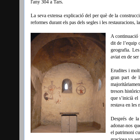
l'any 304 a Tars.
La seva extensa explicació del per què de la construcció
reformes durant els pas dels segles i les restauracions, 
A continuació 
dit de l’equip 
geografia. Le
aviat en de ser
Erudites i molt
gran part de 
majoritàriamen
tresors històri
que s’inicià e
restava en les 
Després de la 
adonar-nos que
el patrimoni cu
graciosa va ser