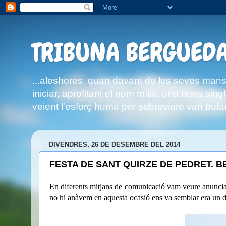
TRIBUNA BERGUED
...aleshores, quan davant de les seves mans n
iniciar, aprofitant el nom mític, una nova s
veient l'esforç humà per sobreviure van bufar
DIVENDRES, 26 DE DESEMBRE DEL 2014
FESTA DE SANT QUIRZE DE PEDRET. 
En diferents mitjans de comunicació vam veure anuncia
no hi anàvem en aquesta ocasió ens va semblar era un d