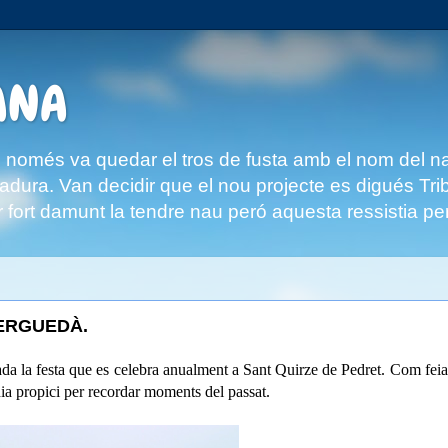
ANA
omés va quedar el tros de fusta amb el nom del navil
ingladura. Van decidir que el nou projecte es digués 
 fort damunt la tendre nau peró aquesta ressistia per
BERGUEDÀ.
da la festa que es celebra anualment a Sant Quirze de Pedret. Com fei
ia propici per recordar moments del passat.