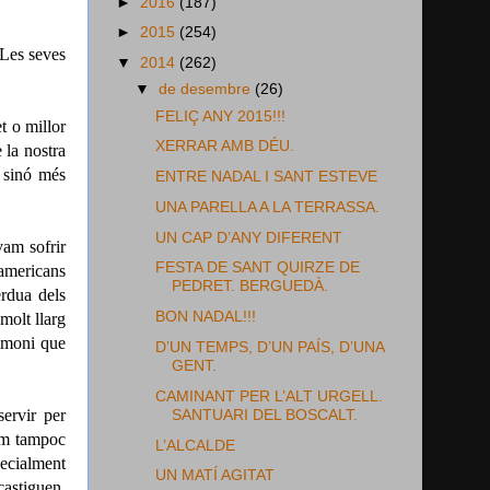
►
2016
(187)
►
2015
(254)
 Les seves
▼
2014
(262)
▼
de desembre
(26)
FELIÇ ANY 2015!!!
t o millor
XERRAR AMB DÉU.
 la nostra
 sinó més
ENTRE NADAL I SANT ESTEVE
UNA PARELLA A LA TERRASSA.
UN CAP D’ANY DIFERENT
vam sofrir
FESTA DE SANT QUIRZE DE
americans
PEDRET. BERGUEDÀ.
èrdua dels
BON NADAL!!!
molt llarg
rimoni que
D’UN TEMPS, D’UN PAÍS, D’UNA
GENT.
CAMINANT PER L’ALT URGELL.
servir per
SANTUARI DEL BOSCALT.
dem tampoc
L’ALCALDE
pecialment
UN MATÍ AGITAT
castiguen,