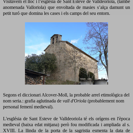
Visitàvem el lloc i l’església de Sant Esteve de Valldeoriola, (també
anomenada
Valloriola)
que envoltada de masies s’alça damunt un
petit turó que domina les cases i els camps del seu entorn.
Segons el diccionari Alcover-Moll, la probable arrel etimològica del
nom seria.: grafia aglutinada de
vall d'Oriola
(probablement nom
personal femení medieval).
L'església de Sant Esteve de Valldeoriola té els orígens en l'època
medieval (baixa edat mitjana) però fou modificada i ampliada al s.
XVIII. La llinda de la porta de la sagristia esmenta la data de