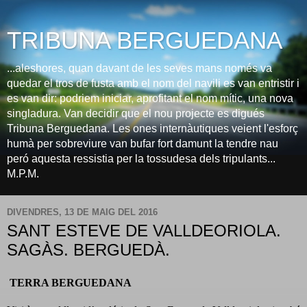
TRIBUNA BERGUEDANA
...aleshores, quan davant de les seves mans només va
quedar el tros de fusta amb el nom del navili es van entristir i
es van dir: podriem iniciar, aprofitant el nom mític, una nova
singladura. Van decidir que el nou projecte es digués
Tribuna Berguedana. Les ones internàutiques veient l'esforç
humà per sobreviure van bufar fort damunt la tendre nau
peró aquesta ressistia per la tossudesa dels tripulants...
M.P.M.
DIVENDRES, 13 DE MAIG DEL 2016
SANT ESTEVE DE VALLDEORIOLA.
SAGÀS. BERGUEDÀ.
TERRA BERGUEDANA