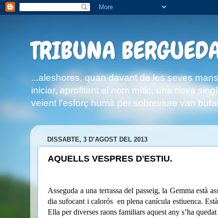
TRIBUNA BERGUED
...aleshores, quan davant de les seves mans n
iniciar, aprofitant el nom mític, una nova s
veient l'esforç humà per sobreviure van bufar
DISSABTE, 3 D’AGOST DEL 2013
AQUELLS VESPRES D'ESTIU.
Asseguda a una terrassa del passeig, la Gemma està assa
dia sufocant i calorós
en plena canícula estiuenca. Està
Ella per diverses raons familiars aquest any s’ha quedat