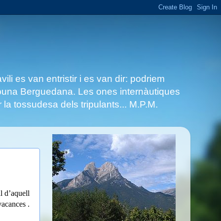
i es van entristir i es van dir: podriem
Tribuna Berguedana. Les ones internàutiques
 la tossudesa dels tripulants... M.P.M.
l d’aquell
vacances .