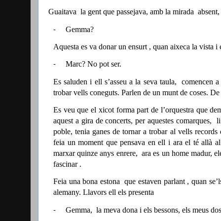
Guaitava
la gent que passejava, amb la mirada
absent,
Gemma?
-
Aquesta es va donar un ensurt , quan aixeca la vista i e
Marc? No pot ser.
-
Es saluden i ell s’asseu a la seva taula,
comencen a p
trobar vells coneguts. Parlen de un munt de coses. De
Es veu que el xicot forma part de l’orquestra que dem
aquest a gira de concerts, per aquestes comarques,
l
poble, tenia ganes de tornar a trobar al vells records
feia un moment que pensava en ell i ara el té allà 
marxar quinze anys enrere,
ara es un home madur, el
fascinar .
Feia una bona estona
que estaven parlant , quan se’
alemany. Llavors ell els presenta
Gemma,
la meva dona i els bessons, els meus do
-