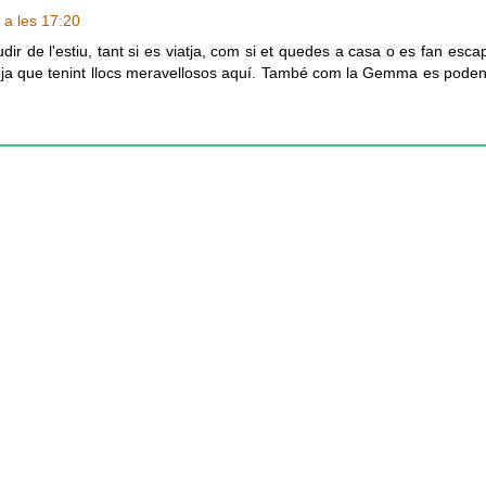
 a les 17:20
ir de l'estiu, tant si es viatja, com si et quedes a casa o es fan esc
a, ja que tenint llocs meravellosos aquí. També com la Gemma es poden