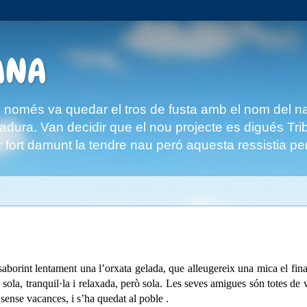
ANA
omés va quedar el tros de fusta amb el nom del navil
ingladura. Van decidir que el nou projecte es digués 
 fort damunt la tendre nau peró aquesta ressistia per
borint lentament una l’orxata gelada, que alleugereix una mica el fina
 sola, tranquil·la i relaxada, però sola. Les seves amigues són totes de 
 sense vacances, i s’ha quedat al poble .