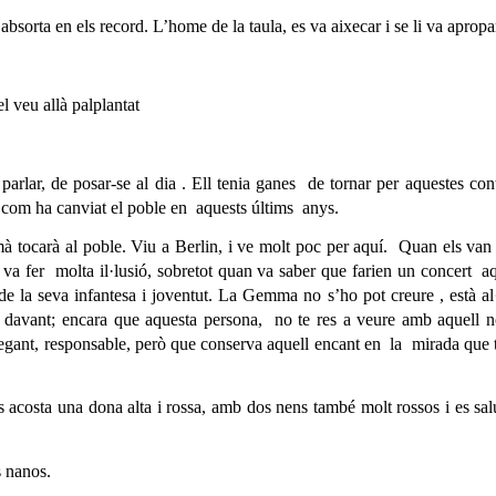
 absorta en els record. L’home de la taula, es va aixecar i se li va apropa
l veu allà palplantat
arlar, de posar-se al dia . Ell tenia ganes
de tornar per aquestes con
 com ha canviat el poble en
aquests últims
anys.
à tocarà al poble. Viu a Berlin, i ve molt poc per aquí.
Quan els van
i va fer
molta il·lusió, sobretot quan va saber que farien un concert
aq
 de la seva infantesa i joventut. La Gemma no s’ho pot creure , està al
al davant; encara que aquesta persona,
no te res a veure amb aquell n
egant, responsable, però que conserva aquell encant en
la
mirada que 
ls acosta una dona alta i rossa, amb dos nens també molt rossos i es s
s nanos.