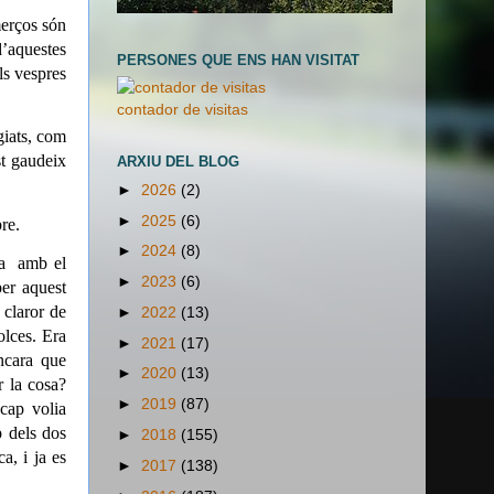
merços són
d’aquestes
PERSONES QUE ENS HAN VISITAT
ls vespres
contador de visitas
giats, com
st gaudeix
ARXIU DEL BLOG
►
2026
(2)
►
2025
(6)
bre.
►
2024
(8)
a
amb el
►
2023
(6)
er aquest
 claror de
►
2022
(13)
olces. Era
►
2021
(17)
encara que
►
2020
(13)
r la cosa?
►
2019
(87)
cap volia
p dels dos
►
2018
(155)
a, i ja es
►
2017
(138)