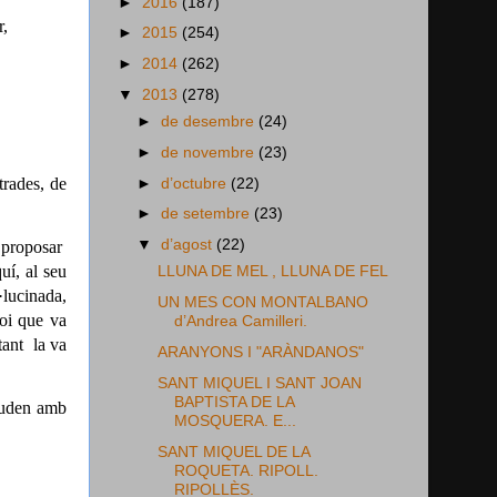
►
2016
(187)
r,
►
2015
(254)
►
2014
(262)
▼
2013
(278)
►
de desembre
(24)
►
de novembre
(23)
►
d’octubre
(22)
trades, de
►
de setembre
(23)
▼
d’agost
(22)
 proposar
uí, al seu
LLUNA DE MEL , LLUNA DE FEL
·lucinada,
UN MES CON MONTALBANO
oi que va
d’Andrea Camilleri.
tant
la va
ARANYONS I "ARÀNDANOS"
SANT MIQUEL I SANT JOAN
BAPTISTA DE LA
aluden amb
MOSQUERA. E...
SANT MIQUEL DE LA
ROQUETA. RIPOLL.
RIPOLLÈS.