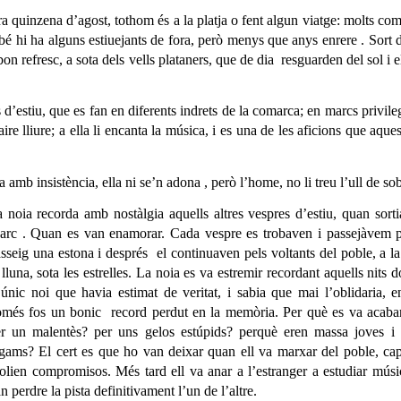
a quinzena d’agost, tothom és a la platja o fent algun viatge: molts co
mbé hi ha alguns estiuejants de fora, però menys que anys enrere . Sort 
bon refresc, a sota dels vells plataners, que de dia
resguarden del sol i e
 d’estiu, que es fan en diferents indrets de la comarca; en marcs privile
aire lliure; a ella li encanta la música, i es una de les aficions que aque
a amb insistència, ella ni se’n adona , però l’home, no li treu l’ull de so
 noia recorda amb nostàlgia aquells altres vespres d’estiu, quan sorti
rc . Quan es van enamorar. Cada vespre es trobaven i passejàvem p
sseig una estona i després
el continuaven pels voltants del poble, a la
 lluna, sota les estrelles. La noia es va estremir recordant aquells nits d
’únic noi que havia estimat de veritat, i sabia que mai l’oblidaria, 
omés fos un bonic
record perdut en la memòria. Per què es va acaba
r un malentès? per uns gelos estúpids? perquè eren massa joves i 
igams? El cert es que ho van deixar quan ell va marxar del poble, ca
olien compromisos. Més tard ell va anar a l’estranger a estudiar músic
n perdre la pista definitivament l’un de l’altre.