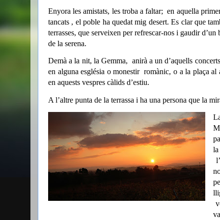
Enyora les amistats, les troba a faltar;
en aquella primer
tancats , el poble ha quedat mig desert. Es clar que ta
terrasses, que serveixen per refrescar-nos i gaudir d’un 
de la serena.
Demà a la nit, la Gemma,
anirà a un d’aquells concerts
en alguna església o monestir
romànic, o a la plaça al 
en aquests vespres càlids d’estiu.
A l’altre punta de la terrassa i ha una persona que la mir
La
Ma
pa
la
l
n
pe
ll
v
va