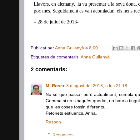
Llavors, en alemany,
la va presentar a la seva dona,
poc més. Seguidament es van acomiadar,
els nens re
– 28 de juliol de 2013-
Publicat per
Anna Guilanyà
a
8:00
Etiquetes de comentaris:
Anna Guilanyà
2 comentaris:
M. Roser
3 d’agost del 2013, a les 21:18
No sé que passa, però actualment, sembla que
Gemma si no s'hagués quedat, no hauria tingut l'
que les coses fossin diferents...
Petonets estiuencs, Anna.
Respon
Respostes